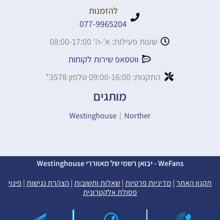
להזמנות
077-9965204
שעות פעילות: א'-ה' 08:00-17:00
ווטסאפ שירות לקוחות
התקנות: 09:00-16:00 טלפון 3578*
מותגים
Westinghouse
|
Norther
WeFans - יבואן רשמי של מאווררי Westinghouse
תקנון האתר
|
מדיניות פרטיות
|
שאלות ותשובות
|
הצהרת נגישות
|
פינוי
פסולת אלקטרונית