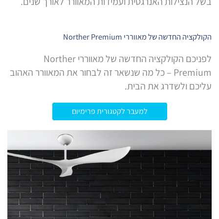
בשל הנצילות האנרגטית ועמידות המאוורר לאורך שנים.
הקולקציה החדשה של מאווררי Norther Premium
לפניכם הקולקציה החדשה של מאווררי Norther
Premium – כל מה שנשאר זה לבחור את המאוורר האהוב
עליכם ולשדרג את הבית.
למעבר לקטגורית פרימיום