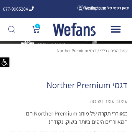
ילוג
יבואן רשמי של
077-9965204
תוכן
0
עגלת
קניות
עמוד הבית
/
כללי
/ דגמי Norther Premium
פתח סרגל
דגמי Norther Premium
עיצוב עוצר נשימה
מאווררי תקרה של מותג Norther Premium הם
המאווררים היפים ביותר בשוק. נקודה!