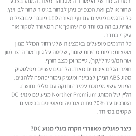
רמת הגימור של המאוורר היא גבוהה מאוד, המנוע בצבע
שחור או לבן ואת הכנפיים ניתן לבחור בגימור שחור לבן ועץ.
כל הדגמים מגיעים עם גוף תאורה LED מובנה עם נצילות
אורית גבוהה במיוחד מה שהופך את המאוורר למקור אור
עיקרי בחדר.
כל הדגמים מופעלים באמצעות שלט רחוק הכולל מגוון
אופציות: רמות מהירות שונות, שליטה על גוון האור הרצוי (גוון
אור חם/ניטרלי/קר), טיימר וכן מצב חורף.
חומרי הגלם איכותיים מאוד. הלהבים עשויים מפלסטיק
מסוג ABS הניתן לצביעה ומעניק גימור יפהפה ללהבים.
המנוע עשוי ממתכת עמידה וחזקה עם סלילי נחושת.
הליין של המותג Norther Premium מגיע עם מנועי DC
הצורכים עד 70% פחות אנרגיה ומאופיינים בביצועים
שקטים במיוחד.
כיצד פועלים מאווררי תקרה בעלי מנוע DC?