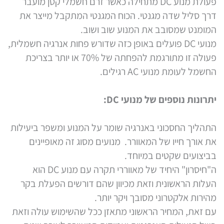
פעולת מנוע DC מתחילה כאשר זרם חשמלי קטן מועבר
דרך סליל שדה מגנטי. הכוח המגנטי המתקבל מייצר את
המומנט שמסובב את המנוע שוב ושוב.
מנועי DC פועלים באופן כזה שדורש פחות אנרגיה חשמלית,
פעולה זו מתורגמת להפחתה של 70% או יותר בצריכת
החשמל לעומת מנועי AC רגילים.
יתרונות נוספים של מנועי DC:
התהליך החסכוני באנרגיה שומר על המנוע ומשפר ביעילות
את אורך חייו של המאוורר. מנועים מסוג זה מאופיינים
בביצועים שקטים במיוחד.
ה"חיסרון" היחיד של מאווררי תקרה עם מנוע DC הוא
העלות הראשונית וזאת מכיוון שהם דורשים הפעלת בקר
מהירות אלקטרוני מסובך ויקר יותר.
עם זאת, המחיר הראשוני מתאזן ככל שהשימוש עולה וזאת