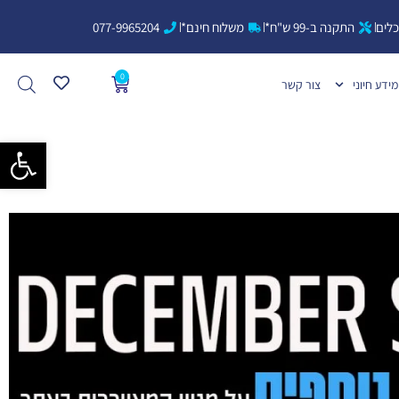
כלים
התקנה ב-99 ש"ח*
משלוח חינם*
077-9965204
0
עגלת
מידע חיוני
צור קשר
קניות
פתח סרגל 