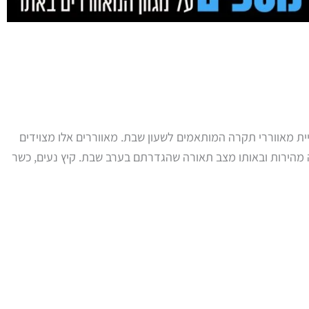
ב אתכם באמצע הסעודה או השינה? הגעתם למקום הנכון. ב-WeFans אנו מציעים קולקציית מאווררי תקרה המותאמים לשעון שבת. מאווררים אלו מצוידים
ה מהירות ובאותו מצב תאורה שהגדרתם בערב שבת. קיץ נעים, כשר