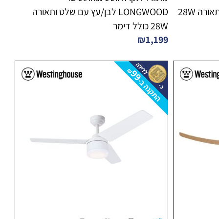
LONGWOOD שחור עם שלט ותאורה 28W
LONGWOOD לבן/עץ עם שלט ותאורה
28W כולל דימר
₪
1,199