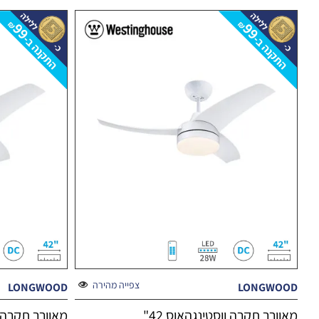
צפייה מהירה
LONGWOOD
LONGWOOD
מאוורר תקרה ווסטינגהאוס 42"