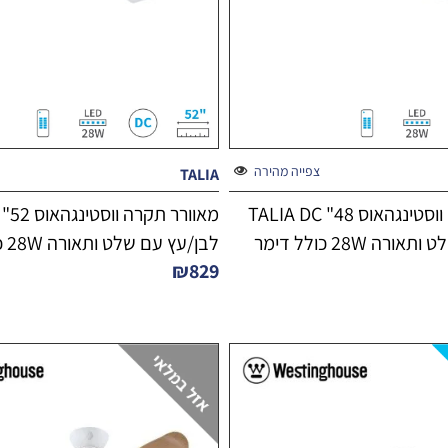
צפייה מהירה
TALIA
מאוורר תקרה ווסטינגהאוס 48" TALIA DC
ה 28W כולל דימר
לבן/עץ עם שלט ותאורה 28W כולל דימר
₪
829