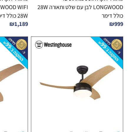
LONGWOOD לבן עם שלט ותאורה 28W
כולל דימר
28W כולל דימר
₪
1,189
₪
999