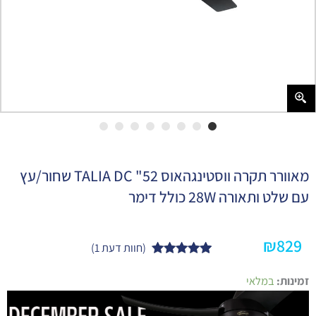
מאוורר תקרה ווסטינגהאוס 52" TALIA DC שחור/עץ
עם שלט ותאורה 28W כולל דימר
₪
829
(חוות דעת
1
)
1
מדורג
5.00
כמות
מתוך 5
זמינות:
במלאי
של
מבוסס על
מאוורר
דירוגים של
תקרה
לקוחות