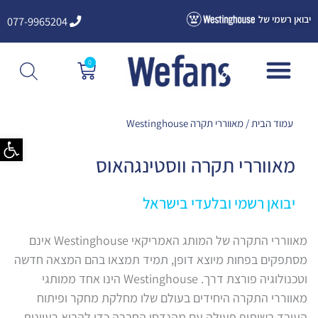
ילוג
יבואן רשמי של
077-9965204
תוכן
0
עגלת
קניות
עמוד הבית
/ מאווררי תקרה Westinghouse
פתח סרגל
מאווררי תקרה ווסטינגהאוס
יבואן רשמי ובלעדי בישראל
מאווררי התקרה של המותג האמריקאי Westinghouse אינם
מסתפקים בפחות מיוצא דופן, תמיד תמצאו בהם המצאה חדשה
וטכנולוגיה פורצת דרך. Westinghouse הינו אחד ממותגי
מאווררי התקרה היחידים בעולם שלו מחלקת מחקר ופיתוח
העובד בשיתוף פעולה עם מהנדסי החברה כדי להביא רעיונות