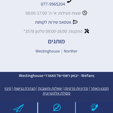
077-9965204
שעות פעילות: א'-ה' 08:00-17:00
ווטסאפ שירות לקוחות
התקנות: 09:00-16:00 טלפון 3578*
מותגים
Westinghouse
|
Norther
WeFans - יבואן רשמי של מאווררי Westinghouse
תקנון האתר
|
מדיניות פרטיות
|
שאלות ותשובות
|
הצהרת נגישות
|
פינוי
פסולת אלקטרונית