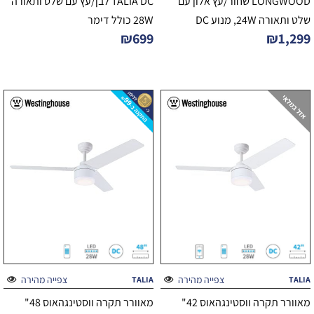
LONGWOOD שחור/עץ אלון עם
TALIA DC לבן/עץ עם שלט ותאורה
שלט ותאורה 24W, מנוע DC
28W כולל דימר
₪
699
₪
1,299
צפייה מהירה
צפייה מהירה
TALIA
TALIA
מאוורר תקרה ווסטינגהאוס 42"
מאוורר תקרה ווסטינגהאוס 48"