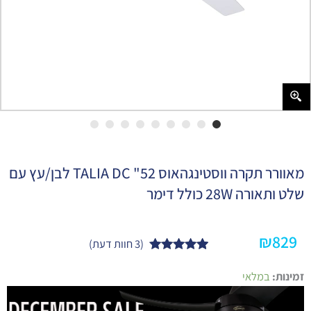
מאוורר תקרה ווסטינגהאוס 52" TALIA DC לבן/עץ עם
שלט ותאורה 28W כולל דימר
₪
829
(
3
חוות דעת)
3
מדורגים
5.00
כמות
מתוך 5
זמינות:
במלאי
של
מבוסס על
מאוורר
דירוגים של
תקרה
לקוחות