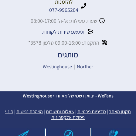
להזמנות
077-9965204
שעות פעילות: א'-ה' 08:00-17:00
ווטסאפ שירות לקוחות
התקנות: 09:00-16:00 טלפון 3578*
מותגים
Westinghouse
|
Norther
WeFans - יבואן רשמי של מאווררי Westinghouse
תקנון האתר
|
מדיניות פרטיות
|
שאלות ותשובות
|
הצהרת נגישות
|
פינוי
פסולת אלקטרונית