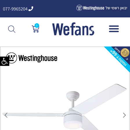
ילוג
יבואן רשמי של
077-9965204
תוכן
0
עגלת
קניות
פתח סרגל