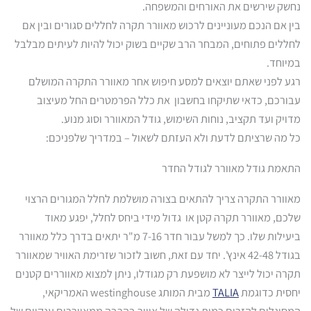
נחשק שירשים את האורחים והמשפחה.
בין אם הנכם מעוניינים לרכוש מאוורר תקרה לחללים סגורים ובין אם
לחללים פתוחים, המבחר הרב שקיים בשוק יכול להיות לעיתים מבלבל
במיוחד.
רגע לפני שאתם יוצאים למסע חיפוש אחר מאוורר התקרה המושלם
עבורכם, כדאי שתיקחו בחשבון את כלל הפרמטרים החל מעיצוב
מדויק ועד תקציב, נוחות השימוש, גודל המאוורר וסוג מנוע.
כל מה שרציתם לדעת ולא העזתם לשאול – במדריך שלפניכם:
התאמת גודל מאוורר לגודל החדר
מאוורר התקרה צריך להתאים בצורה מושלמת לחלל המגורים הרצוי
שלכם, מאוורר תקרה קטן או גדול מידי ביחס לחלל, יפגע מאוד
ביעילות שלו. כך למשל עבור חדר 7-16 מ"ר יתאים בדרך כלל מאוורר
בגודל 42-48 אינץ'. יחד עם זאת, חשוב לזכור שזרימת האוויר שמאוורר
תקרה יכול לייצר לא מושפעת רק מגודלו, ניתן למצוא מאווררים קטנים
יחסית כדוגמת
TALIA
מבית המותג
westinghouse
האמריקאי,
המסוגלים להזרים כמות גדולה של אוויר בהרבה ממאווררים ענקיים של