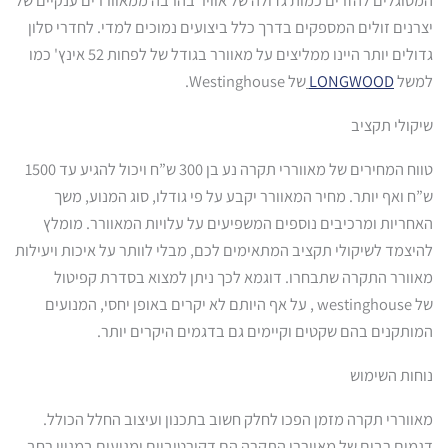
יצרנים זולים המספקים בדרך כלל ביצועים נמוכים למדי. לחדרי סלון
גדולים יותר היינו ממליצים על מאוורר בגודל של לפחות 52 אינץ' כמו
למשל
LONGWOOD
של Westinghouse.
שיקולי תקציב
טווח המחירים של מאווררי תקרה נע בן 300 ש”ח ויכול להגיע עד 1500
ש”ח ואף יותר. מחיר המאוורר יקבע על פי גודלו, סוג המנוע, משך
האחריות ומרכיבים נוספים המשפיעים על עלויות המאוורר. מומלץ
להיצמד לשיקולי תקציב המתאימים לכם, מבלי לוותר על איכות ויעילות
מאוורר התקרה שתבחרו. דוגמא לכך ניתן למצוא בסדרת קפיטול
של
westinghouse
, על אף היותם לא יקרים באופן יחסי, המנועים
המותקנים בהם
שקטים וקיימים גם בדגמים היקרים יותר.
נוחות השימוש
מאווררי תקרה מזמן הפכו לחלק חשוב בתכנון ועיצוב החלל הכולל.
דגמים רבים של מאווררי התקרה הם דקורטיביים ומגיעים במגוון רחב