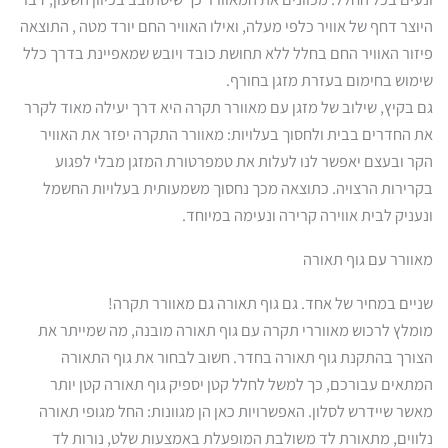
היוצר דחף של אוויר כלפי מעלה, ואילו האוויר החם יורד מטה , התוצאה
פיזור האוויר החם בחלל ללא תחושת כובד ויובש שמאפיינת בדרך כלל
שימוש בחימום בעזרת מזגן בחורף.
גם בקיץ, שילוב של מזגן עם מאוורר תקרה היא דרך יעילה מאוד לקרר
את החדרים בבית ולחסוך בעלויות: מאוורר התקרה יפזר את האוויר
הקר ובעצם יאפשר לנו לעלות את טמפרטורת המזגן מבלי לפגוע
בקרירות הרצויה. כתוצאה מכך נחסוך משמעותית בעלויות החשמל
ונעניק לבית אווירה קרירה ונעימה במיוחד.
מאוורר עם גוף תאורה
שניים במחיר של אחד. גם גוף תאורה גם מאוורר תקרה!
מומלץ לרכוש מאווררי תקרה עם גוף תאורה מובנה, מה שמייתר את
הצורך בהתקנת גוף תאורה בחדר. חשוב לבחור את גוף התאורה
המתאים עבורכם, כך למשל לחלל קטן יספיק גוף תאורה קטן יותר
מאשר שיידרש לסלון. האפשרויות כאן הן מגוונות: החל מגופי תאורה
נלווים, מתאורת לד משולבת המופעלת באמצעות שלט, נורות לד