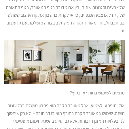
של צבעים וסגנונות שונים, בין אם מדובר בגוף המאוורר, בגוף התאורה
שלו, גודל או צבע הכנפיים, כדאי לקחת בחשבון את קו העיצוב ששולט
בביתכם ולבחור מאוורר תקרה המשתלב בצורה מושלמת עם קו עיצובי
זה.
מתאים לשימוש בחורף או בקיץ?
אולי תופתעו לשמוע, אבל מאוורר תקרה הוא פתרון מושלם בכל עונות
השנה: שימוש במאוורר תקרה בחורף הוא בגדר חובה – לא רק שיחסוך
לנו בעלויות המזגן הגבוהות אלא גם יסייע בהשגת חימום אופטימלי
ונעים בכל החלל: מכוונים את המאוורר כך שיסתובב בכיוון השעון, דבר