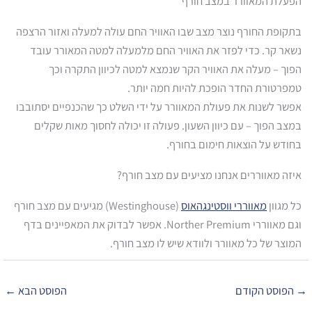
הפעלת המאוורר במצב חורף
בתקופת החורף נוצר מצב שבו האוויר החם עולה למעלה ואזור הרצפה
נשאר קר. כדי לפזר את האוויר החם מלמעלה למטה המאורר עובד
הפוך – מעלה את האוויר הקר שנמצא למטה לכיוון התקרה וכך
טמפרטורת החדר הופכת להיות חמה יותר.
אפשר לשנות את פעולת המאוורר על ידי השלט כך שהכנפיים יסתובבו
במצב הפוך – עם כיוון השעון. פעולה זו יכולה לחסוך מאות שקלים
בחודש על הוצאות חימום בחורף.
איזה מאווררים אנחנו מציעים עם מצב חורף?
כל מגוון
מאווררי ווסטינגהאוס
(Westinghouse) מגיעים עם מצב חורף
וגם מאווררי Norther Premium. אפשר לבדוק את המאפיינים בדף
המוצר של כל מאוורר ולוודא שיש לו מצב חורף.
→
הפוסט הקודם
הפוסט הבא
←