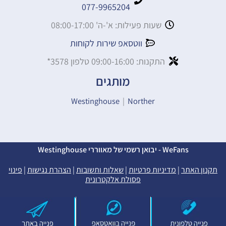
077-9965204
שעות פעילות: א'-ה' 08:00-17:00
ווטסאפ שירות לקוחות
התקנות: 09:00-16:00 טלפון 3578*
מותגים
Westinghouse
|
Norther
WeFans - יבואן רשמי של מאווררי Westinghouse
תקנון האתר
|
מדיניות פרטיות
|
שאלות ותשובות
|
הצהרת נגישות
|
פינוי
פסולת אלקטרונית