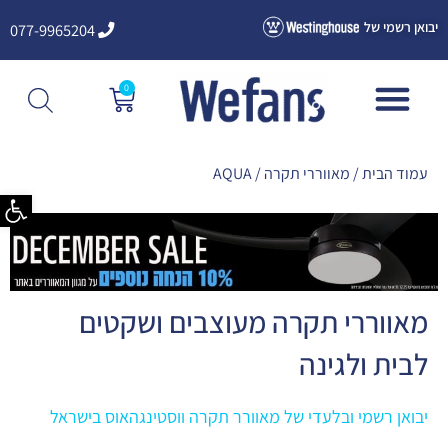
ילוג
יבואן רשמי של
077-9965204
תוכן
0
עגלת
קניות
עמוד הבית
/
מאווררי תקרה
/ AQUA
פתח סרגל
מאווררי תקרה מעוצבים ושקטים
לבית ולגינה
יבואן רשמי ובלעדי של מאוורר תקרה ווסטינגהאוס בישראל