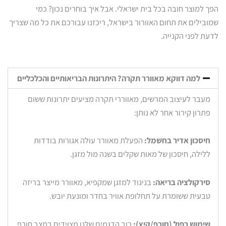
הפך למוצר חובה בכל בית ישראלי. אבל איך בוחרים נכון? כמי
שמובילים את תחום האוורור בישראל, ריכזנו עבורכם את כל מה שצריך
לדעת לפני הקנייה.
למה דווקא מאוורר תקרה? היתרונות הבריאותיים והכלכליים
מעבר לעיצוב המרשים, מאווררי תקרה מציעים יתרונות ששום
פתרון קירור אחר לא נותן:
חיסכון אדיר בחשמל:
הפעלת מאוורר עולה אגורות בודדות
ללילה, חיסכון של מאות שקלים בשנה מול מזגן.
סירקולציה בריאה:
בניגוד למזגן שמקפיא, מאוורר מייצר בריזה
טבעית ששומרת על תחלופת אוויר בחדר ומונעת יובש.
שימוש כפול (חורף/קיץ):
רוב הדגמים שלנו מצוידים במצב חורף