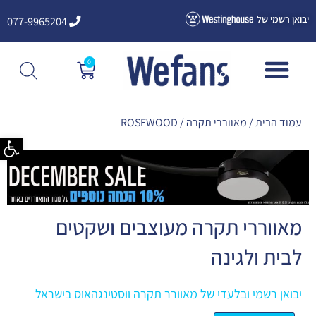
ילוג
יבואן רשמי של
077-9965204
תוכן
0
עגלת
קניות
עמוד הבית
/
מאווררי תקרה
/ ROSEWOOD
פתח סרגל
מאווררי תקרה מעוצבים ושקטים
לבית ולגינה
יבואן רשמי ובלעדי של מאוורר תקרה ווסטינגהאוס בישראל