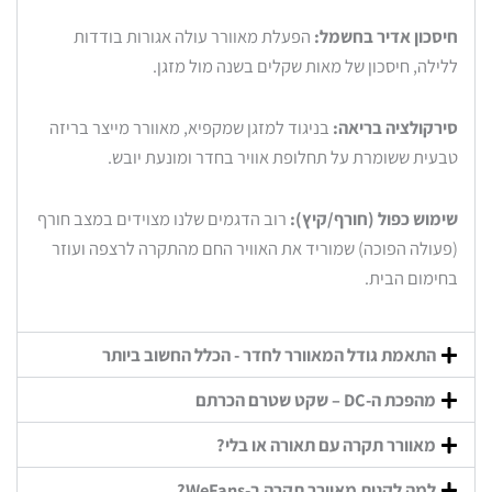
חיסכון אדיר בחשמל:
הפעלת מאוורר עולה אגורות בודדות
ללילה, חיסכון של מאות שקלים בשנה מול מזגן.
סירקולציה בריאה:
בניגוד למזגן שמקפיא, מאוורר מייצר בריזה
טבעית ששומרת על תחלופת אוויר בחדר ומונעת יובש.
שימוש כפול (חורף/קיץ):
רוב הדגמים שלנו מצוידים במצב חורף
(פעולה הפוכה) שמוריד את האוויר החם מהתקרה לרצפה ועוזר
בחימום הבית.
התאמת גודל המאוורר לחדר - הכלל החשוב ביותר
מהפכת ה-DC – שקט שטרם הכרתם
מאוורר תקרה עם תאורה או בלי?
למה לקנות מאוורר תקרה ב-WeFans?