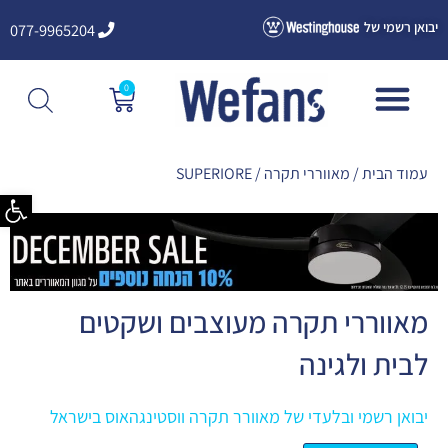
ילוג
יבואן רשמי של
077-9965204
תוכן
0
עגלת
קניות
עמוד הבית
/
מאווררי תקרה
/ SUPERIORE
פתח סרגל
מאווררי תקרה מעוצבים ושקטים
לבית ולגינה
יבואן רשמי ובלעדי של מאוורר תקרה ווסטינגהאוס בישראל