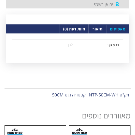
יבואן רשמי
מאפיינים
תיאור
חוות דעת (0)
צבע גוף
לבן
מק"ט
NTP-50CM-WH
קטגוריה
מוט 50CM
מאווררים נוספים