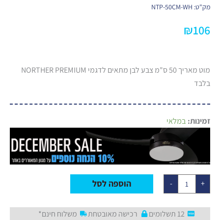
מק"ט: NTP-50CM-WH
₪
106
מוט מאריך 50 ס"מ צבע לבן מתאים לדגמי NORTHER PREMIUM
בלבד
כמות
זמינות:
במלאי
של
מוט
מאריך
50
ס"מ
בצבע
לבן
ל-
הוספה לסל
-
+
NORTHER
PREMIUM
12 תשלומים
רכישה מאובטחת
משלוח חינם*