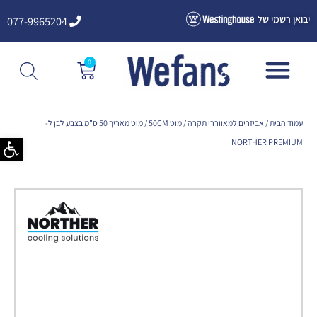
ילוג
יבואן רשמי של
077-9965204
תוכן
0
עגלת
קניות
עמוד הבית
/
אביזרים למאווררי תקרה
/
מוט 50CM
/ מוט מאריך 50 ס"מ בצבע לבן ל-
פתח סרגל
NORTHER PREMIUM