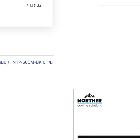
צבע גוף
מק"ט
NTP-60CM-BK
קטגור