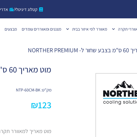
קטלוג דיגיטלי
אדרי
ווררי תקרה
מאוורר לפי איזור בבית
מצננים ומאווררים עומדים
מבצעים
NORTHER PREM
מוט מאריך 60 ס"מ בצבע שחור ל- NORTHER PREMIUM
מק"ט: NTP-60CM-BK
₪
123