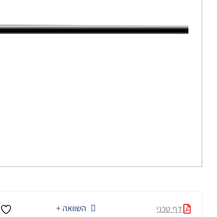
השוואה +
דף טכני