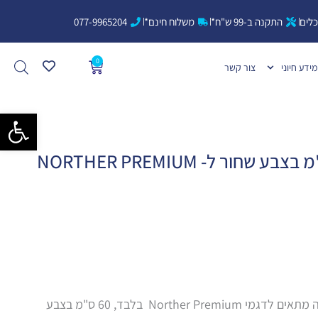
כלים
התקנה ב-99 ש"ח*
משלוח חינם*
077-9965204
0
עגלת
מידע חיוני
צור קשר
קניות
פתח סרגל 
מוט מאריך למאוורר תקרה מתאים לדגמי Norther Premium בלבד, 60 ס"מ בצבע