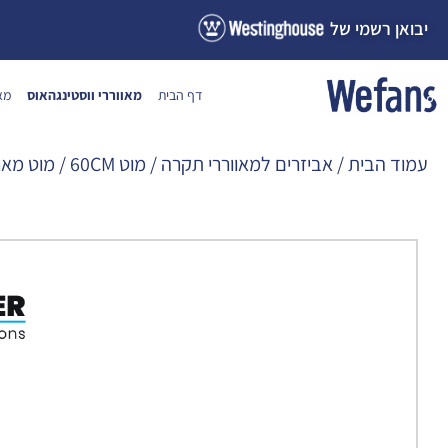
ילוג
יבואן רשמי של
תוכן
דף הבית
מאווררי ווסטינגהאוס
מא
עמוד הבית
/
אביזרים למאווררי תקרה
/
מוט 60CM
/ מוט מאריך 60 ס"מ בצבע שחור ל- IUM