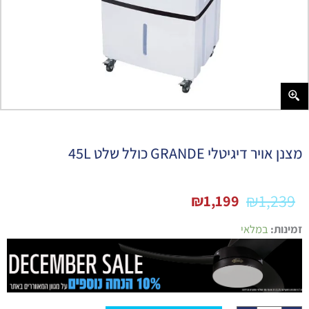
מצנן אויר דיגיטלי GRANDE כולל שלט 45L
₪
1,239
₪
1,199
כמות
זמינות:
במלאי
של
מצנן
אויר
דיגיטלי
GRANDE
כולל
שלט