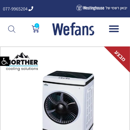
ילוג
יבואן רשמי של
077-9965204
תוכן
0
עגלת
קניות
פתח סרגל