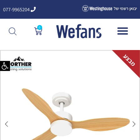
ילוג
יבואן רשמי של
077-9965204
תוכן
0
עגלת
קניות
פתח סרגל