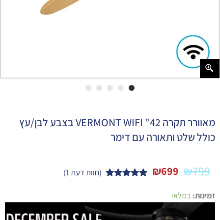
מאוורר תקרה 42" VERMONT WIFI בצבע לבן/עץ
כולל שלט ותאורה עם דימר
₪
799
₪
699
(חוות דעת
1
)
1
מדורג
5.00
כמות
מתוך 5
זמינות:
במלאי
של
מבוסס על
מאוורר
דירוגים של
תקרה
לקוחות