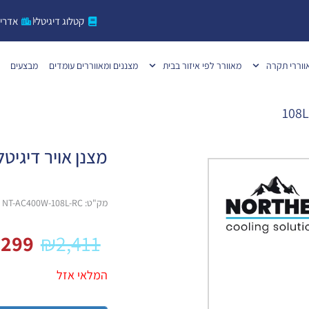
קטלוג דיגיטלי
אדרי
ווררי תקרה
מאוורר לפי איזור בבית
מצננים ומאווררים עומדים
מבצעים
מצנן אויר דיגיטלי TOTAL כולל שלט L
מק"ט: NT-AC400W-108L-RC
,299
₪
2,411
המלאי אזל