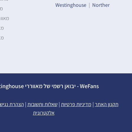
Westinghouse
|
Norther
מא
מאוו
מא
מא
WeFans - יבואן רשמי של מאווררי Westinghouse
תקנון האתר
|
מדיניות פרטיות
|
שאלות ותשובות
|
הצהרת נגיש
אלקטרונית