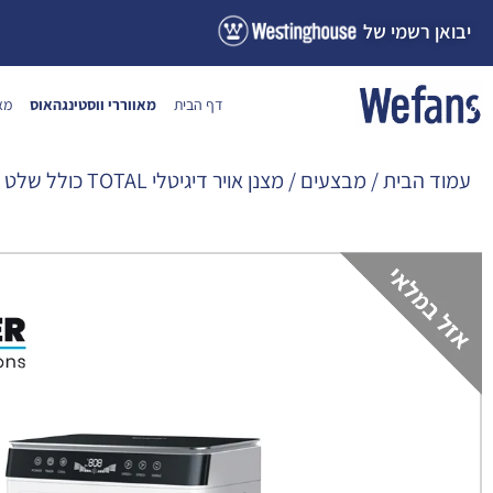
ילוג
יבואן רשמי של
תוכן
דף הבית
מאווררי ווסטינגהאוס
מא
עמוד הבית
/
מבצעים
/ מצנן אויר דיגיטלי TOTAL כולל שלט 108L