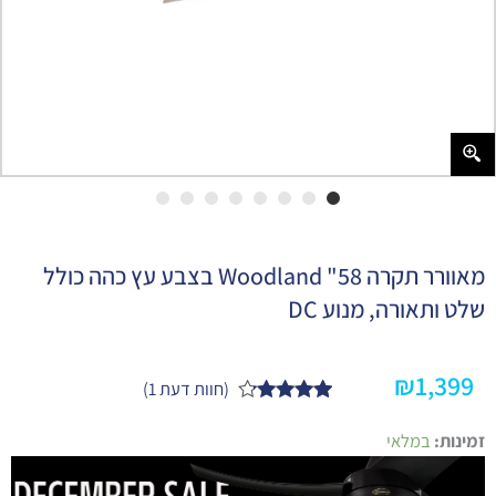
מאוורר תקרה 58" Woodland בצבע עץ כהה כולל
שלט ותאורה, מנוע DC
₪
1,399
(חוות דעת
1
)
1
מדורג
4.00
כמות
מתוך 5
זמינות:
במלאי
של
מבוסס על
מאוורר
דירוגים של
תקרה
לקוחות