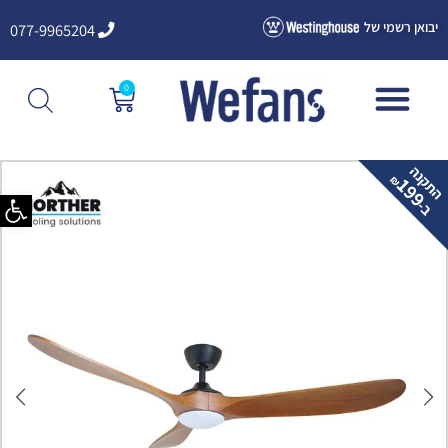
ילוג
יבואן רשמי של
077-9965204
תוכן
0
עגלת
קניות
פתח סרגל