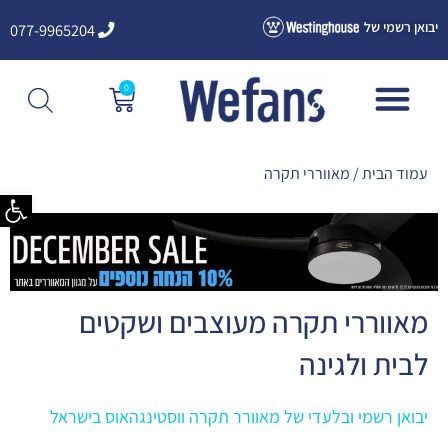
ילוג
יבואן רשמי של
077-9965204
תוכן
0
עגלת
קניות
עמוד הבית
/ מאווררי תקרה
פתח סרגל
מאווררי תקרה מעוצבים ושקטים
לבית ולגינה
יבואן רשמי ובלעדי של מאוורר תקרה ווסטינגהאוס בישראל